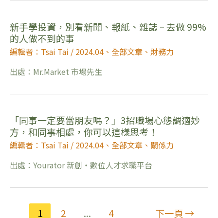
新手學投資，別看新聞、報紙、雜誌 – 去做 99%
的人做不到的事
編輯者：Tsai Tai
/
2024.04
、
全部文章
、
財務力
出處：Mr.Market 市場先生
「同事一定要當朋友嗎？」3招職場心態調適妙
方，和同事相處，你可以這樣思考！
編輯者：Tsai Tai
/
2024.04
、
全部文章
、
關係力
出處：Yourator 新創・數位人才求職平台
1
2
...
4
下一頁
→